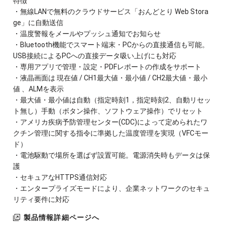
特徴
・無線LANで無料のクラウドサービス「おんどとり Web Stora
ge」に自動送信
・温度警報をメールやプッシュ通知でお知らせ
・Bluetooth機能でスマート端末・PCからの直接通信も可能。
USB接続によるPCへの直接データ吸い上げにも対応
・専用アプリで管理・設定・PDFレポートの作成をサポート
・液晶画面は 現在値 / CH1最大値・最小値 / CH2最大値・最小
値 、ALMを表示
・最大値・最小値は自動（指定時刻1，指定時刻2、自動リセッ
ト無し）手動（ボタン操作、ソフトウェア操作）でリセット
・アメリカ疾病予防管理センター(CDC)によって定められたワ
クチン管理に関する指令に準拠した温度管理を実現（VFCモー
ド）
・電池駆動で場所を選ばず設置可能。電源消失時もデータは保
護
・セキュアなHTTPS通信対応
・エンタープライズモードにより、企業ネットワークのセキュ
リティ要件に対応
製品情報詳細ページへ