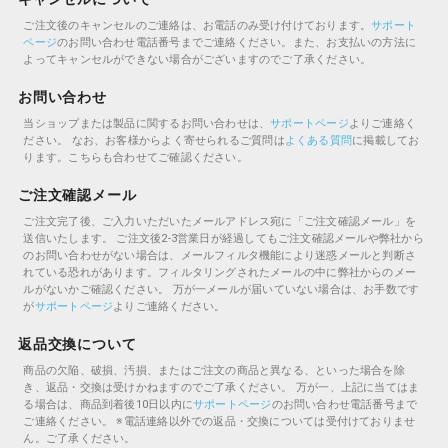
ご注文後のキャンセルのご連絡は、お電話のみ受け付けております。
サポート
ページ
のお問い合わせ電話番号までご連絡ください。また、お支払いの方法に
よってキャンセルができない場合がございますのでご了承ください。
お問い合わせ
当ショップまたは製品に関するお問い合わせは、
サポートページ
よりご連絡く
ださい。
なお、お客様からよく寄せられるご質問は
よくある質問
に掲載してお
ります。こちらも合わせてご確認ください。
ご注文確認メール
ご注文完了後、ご入力いただいたメールアドレス宛に「ご注文確認メール」を
送信いたします。
ご注文後2-3営業日が経過してもご注文確認メールや弊社から
のお問い合わせがない場合は、メールフィルタ機能により迷惑メールと判断さ
れている恐れがあります。フィルタリングされたメールの中に弊社からのメー
ルがないかご確認ください。
万が一メールが届いていない場合は、お手数です
が
サポートページ
よりご連絡ください。
返品交換について
商品の欠陥、破損、汚損、またはご注文の商品と異なる、といった場合を除
き、返品・交換は受けかねますのでご了承ください。
万が一、上記に当てはま
る場合は、商品到着後10日以内に
サポートページ
のお問い合わせ電話番号まで
ご連絡ください。
※電話連絡以外での返品・交換については受付けておりませ
ん。ご了承ください。