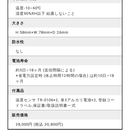
温度
-10~60℃
湿度
90%RH以下 結露しないこと
大きさ
H:58mm×W:78mm×D:26mm
防水性
なし
電池寿命
約5日~18ヶ月 (送信間隔による)
※省電力設定時 (休止時間12時間の場合) は約10日~18
ヶ月
付属品
温度センサ TR-0106×2, 単3アルカリ電池×2, 登録コー
ドラベル,保証書/取扱説明書一式
販売価格
28,000円 (税込 30,800円)