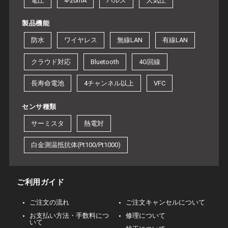
電圧
4-20mA
パルス
大気圧
製品機能
防水
ワイヤレス
無線LAN
有線LAN
クラウド対応
Bluetooth
4G回線
長寿命電池
4チャンネル以上
VFC
センサ種類
サーミスタ
熱電対
白金測温抵抗体(Pt100/Pt1000)
ご利用ガイド
ご注文の流れ
ご注文キャンセルについて
お支払い方法・手数料につ
修理について
いて