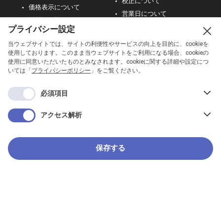
校正について
価格表示について
営業日について
送料・価格について
その他
プライバシー設定
返品・交換について
当ウェブサイトでは、サイトの利便性やサービスの向上を目的に、cookieを
使用しております。このまま当ウェブサイトをご利用になる場合、cookieの
ご利用ガイドを見る
使用に同意いただいたものとみなされます。cookieに関する詳細や設定につ
いては「
プライバシーポリシー
」をご覧ください。
カートを確認
必須項目
アクセス解析
運営会社
プライバシーポリシー
特定商取引法に基づく表記
著作権について
お問い合わせ
保存する
© T&D Corporation. All Rights Reserved.