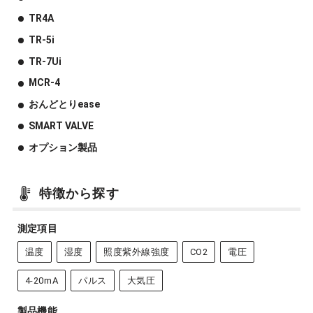
TR4A
TR-5i
TR-7Ui
MCR-4
おんどとりease
SMART VALVE
オプション製品
特徴から探す
測定項目
温度
湿度
照度紫外線強度
CO2
電圧
4-20mA
パルス
大気圧
製品機能