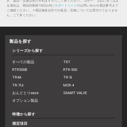
き、返品・交換は受けかねますのでご了承ください。
万が一、上記に当てはま
る場合は、商品到着後10日以内に
サポートページ
のお問い合わせ電話番号まで
ご連絡ください。
※電話連絡以外での返品・交換については受付けておりませ
ん。ご了承ください。
製品を探す
シリーズから探す
すべての製品
TR7
RTR500B
RTR-500
TR4A
TR-5i
TR-7Ui
MCR-4
おんどとりease
SMART VALVE
オプション製品
特徴から探す
測定項目