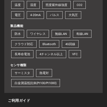
温度
湿度
照度紫外線強度
CO2
電圧
4-20mA
パルス
大気圧
製品機能
防水
ワイヤレス
無線LAN
有線LAN
クラウド対応
Bluetooth
4G回線
長寿命電池
4チャンネル以上
VFC
センサ種類
サーミスタ
熱電対
白金測温抵抗体(Pt100/Pt1000)
ご利用ガイド