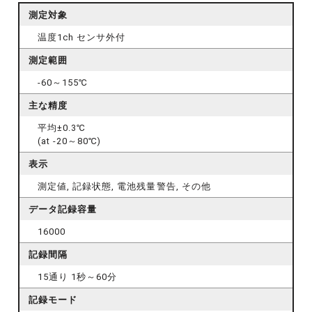
測定対象
温度1ch センサ外付
測定範囲
-60～155℃
主な精度
平均±0.3℃
(at -20～80℃)
表示
測定値, 記録状態, 電池残量警告, その他
データ記録容量
16000
記録間隔
15通り 1秒～60分
記録モード