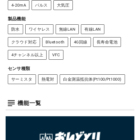
4-20mA
パルス
大気圧
製品機能
防水
ワイヤレス
無線LAN
有線LAN
クラウド対応
Bluetooth
4G回線
長寿命電池
4チャンネル以上
VFC
センサ種類
サーミスタ
熱電対
白金測温抵抗体(Pt100/Pt1000)
機能一覧