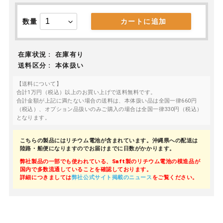
数量
カートに追加
在庫状況 :
在庫有り
送料区分 :
本体扱い
【送料について】
合計1万円（税込）以上のお買い上げで送料無料です。
合計金額が上記に満たない場合の送料は、本体扱い品は全国一律660円
（税込）、オプション品扱いのみご購入の場合は全国一律330円（税込）
となります。
こちらの製品にはリチウム電池が含まれています。沖縄県への配送は
陸路・船便になりますのでお届けまでに日数がかかります。
弊社製品の一部でも使われている、Saft製のリチウム電池の模造品が
国内で多数流通していることを確認しております。
詳細につきましては
弊社公式サイト掲載のニュース
をご覧ください。