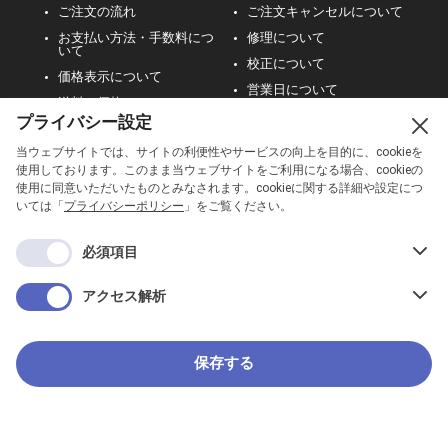
ご注文の流れ
ご注文キャンセルについて
お支払い方法・手数料につ
修理について
いて
校正について
価格表示について
営業日について
送料・価格について
その他
プライバシー設定
返品・交換について
当ウェブサイトでは、サイトの利便性やサービスの向上を目的に、cookieを
使用しております。このまま当ウェブサイトをご利用になる場合、cookieの
ご利用ガイドを見る
使用に同意いただいたものとみなされます。cookieに関する詳細や設定につ
いては「
プライバシーポリシー
」をご覧ください。
カートを確認
必須項目
アクセス解析
運営会社
プライバシーポリシー
特定商取引法に基づく表記
著作権について
お問い合わせ
保存する