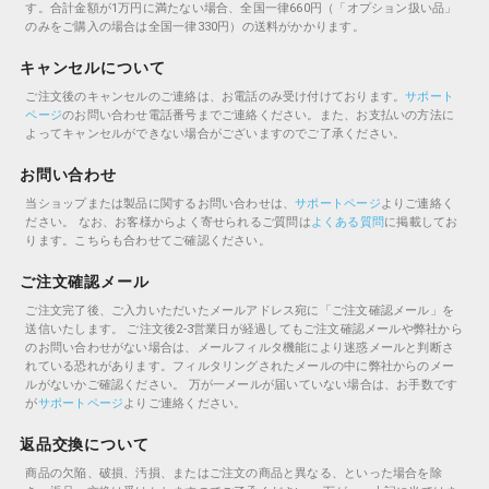
す。合計金額が1万円に満たない場合、全国一律660円（「オプション扱い品」
のみをご購入の場合は全国一律330円）の送料がかかります。
キャンセルについて
ご注文後のキャンセルのご連絡は、お電話のみ受け付けております。
サポート
ページ
のお問い合わせ電話番号までご連絡ください。また、お支払いの方法に
よってキャンセルができない場合がございますのでご了承ください。
お問い合わせ
当ショップまたは製品に関するお問い合わせは、
サポートページ
よりご連絡く
ださい。
なお、お客様からよく寄せられるご質問は
よくある質問
に掲載してお
ります。こちらも合わせてご確認ください。
ご注文確認メール
ご注文完了後、ご入力いただいたメールアドレス宛に「ご注文確認メール」を
送信いたします。
ご注文後2-3営業日が経過してもご注文確認メールや弊社から
のお問い合わせがない場合は、メールフィルタ機能により迷惑メールと判断さ
れている恐れがあります。フィルタリングされたメールの中に弊社からのメー
ルがないかご確認ください。
万が一メールが届いていない場合は、お手数です
が
サポートページ
よりご連絡ください。
返品交換について
商品の欠陥、破損、汚損、またはご注文の商品と異なる、といった場合を除