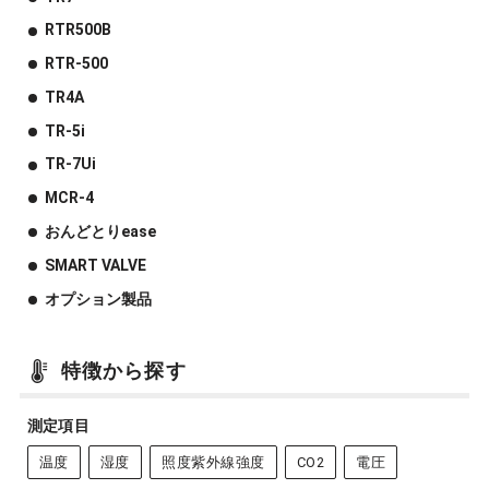
RTR500B
RTR-500
TR4A
TR-5i
TR-7Ui
MCR-4
おんどとりease
SMART VALVE
オプション製品
特徴から探す
測定項目
温度
湿度
照度紫外線強度
CO2
電圧